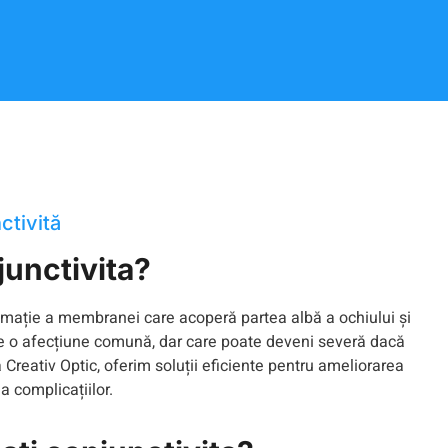
ctivită
junctivita?
lamație a membranei care acoperă partea albă a ochiului și
ste o afecțiune comună, dar care poate deveni severă dacă
a Creativ Optic, oferim soluții eficiente pentru ameliorarea
a complicațiilor.