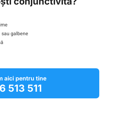
ti conjunctivita?
rime
e sau galbene
nă
 aici pentru tine
6 513 511