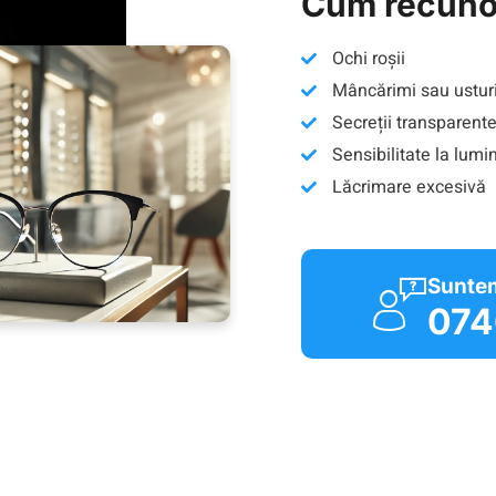
Cum recunoș
Ochi roșii
Mâncărimi sau ustu
Secreții transparent
Sensibilitate la lumi
Lăcrimare excesivă
Suntem
074