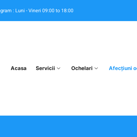
gram : Luni - Vineri 09:00 to 18:00
Acasa
Servicii
Ochelari
Afecțiuni o