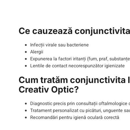
Ce cauzează conjunctivit
Infecții virale sau bacteriene
Alergii
Expunerea la factori iritanți (fum, praf, substanț
Lentile de contact necorespunzător igienizate
Cum tratăm conjunctivita 
Creativ Optic?
Diagnostic precis prin consultații oftalmologice 
Tratament personalizat cu picături, unguente s
Recomandări pentru igienă oculară corectă