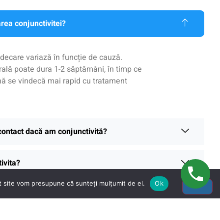
rea conjunctivitei?
decare variază în funcție de cauză.
irală poate dura 1-2 săptămâni, în timp ce
ă se vindecă mai rapid cu tratament
 contact dacă am conjunctivită?
ivita?
st site vom presupune că sunteți mulțumit de el.
Ok