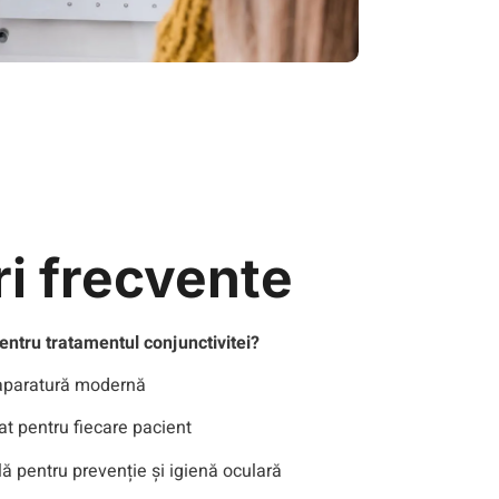
ri frecvente
pentru tratamentul conjunctivitei?
 aparatură modernă
t pentru fiecare pacient
ă pentru prevenție și igienă oculară