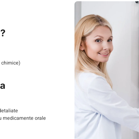
a?
e chimice)
la
detaliate
au medicamente orale