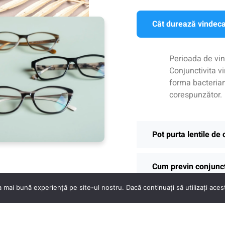
Cât durează vindeca
Perioada de vin
Conjunctivita v
forma bacterian
corespunzător.
Pot purta lentile de
Cum previn conjunct
 mai bună experiență pe site-ul nostru. Dacă continuați să utilizați ace