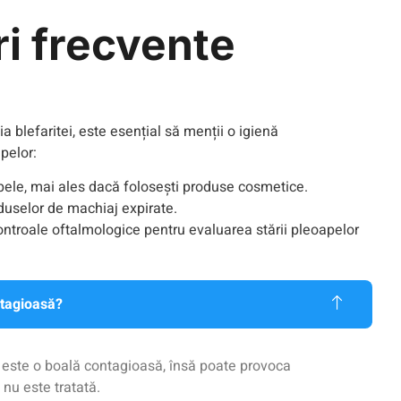
ri frecvente
a blefaritei, este esențial să menții o igienă
pelor:
apele, mai ales dacă folosești produse cosmetice.
oduselor de machiaj expirate.
ontroale oftalmologice pentru evaluarea stării pleoapelor
ntagioasă?
u este o boală contagioasă, însă poate provoca
 nu este tratată.