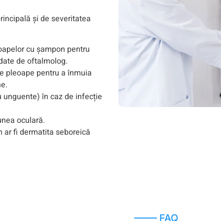
incipală și de severitatea
eoapelor cu șampon pentru
date de oftalmolog.
e pleoape pentru a înmuia
ne.
u unguente) în caz de infecție
unea oculară.
ar fi dermatita seboreică
FAQ