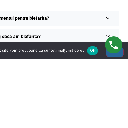
mentul pentru blefarită?
j dacă am blefarită?
st site vom presupune că sunteți mulțumit de el.
Ok
ii și tratamente personalizate, vizitează Clinica Creativ
n specialist pentru o evaluare completă.