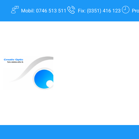
Mobil: 0746 513 511
Fix: (0351) 416 123
Pro