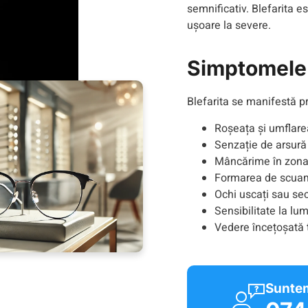
semnificativ. Blefarita e
ușoare la severe.
Simptomele 
Blefarita se manifestă p
Roșeața și umflare
Senzație de arsură
Mâncărime în zona
Formarea de scuam
Ochi uscați sau secr
Sensibilitate la lu
Vedere încețoșată
Suntem