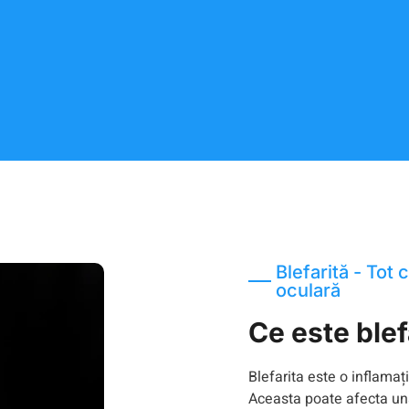
Blefarită - Tot 
oculară
Ce este blef
Blefarita este o inflamaț
Aceasta poate afecta un