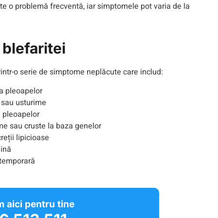
ste o problemă frecventă, iar simptomele pot varia de la
blefaritei
rintr-o serie de simptome neplăcute care includ:
a pleoapelor
 sau usturime
 pleoapelor
e sau cruste la baza genelor
eții lipicioase
mină
 temporară
 aici pentru tine