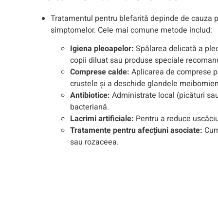
Tratamentul pentru blefarită depinde de cauza pr
simptomelor. Cele mai comune metode includ:
Igiena pleoapelor:
Spălarea delicată a pl
copii diluat sau produse speciale recoman
Comprese calde:
Aplicarea de comprese p
crustele și a deschide glandele meibomie
Antibiotice:
Administrate local (picături sa
bacteriană.
Lacrimi artificiale:
Pentru a reduce uscăci
Tratamente pentru afecțiuni asociate:
Cum 
sau rozaceea.