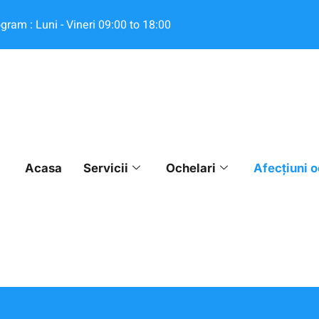
gram : Luni - Vineri 09:00 to 18:00
Acasa
Servicii
Ochelari
Afecțiuni o