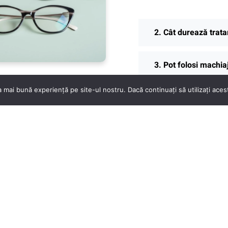
2. Cât durează trata
3. Pot folosi machia
 mai bună experiență pe site-ul nostru. Dacă continuați să utilizați ace
Pentru mai multe informaț
Optica sau contactează u