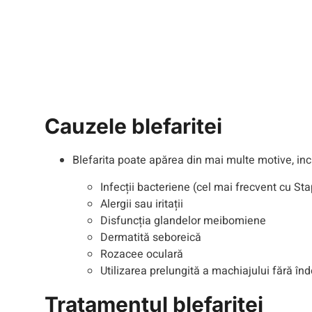
Cauzele blefaritei
Blefarita poate apărea din mai multe motive, inc
Infecții bacteriene (cel mai frecvent cu S
Alergii sau iritații
Disfuncția glandelor meibomiene
Dermatită seboreică
Rozacee oculară
Utilizarea prelungită a machiajului fără î
Tratamentul blefaritei