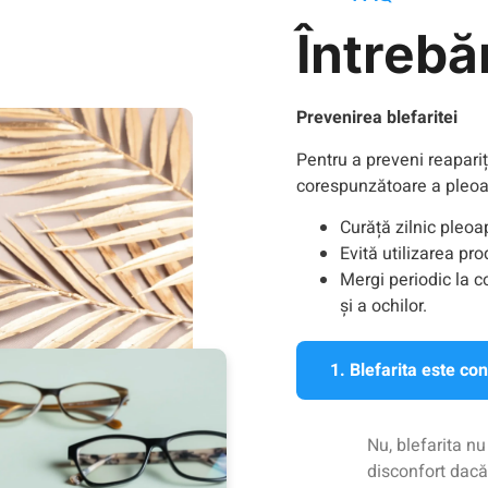
Întrebă
Prevenirea blefaritei
Pentru a preveni reapariți
corespunzătoare a pleoa
Curăță zilnic pleo
Evită utilizarea pr
Mergi periodic la c
și a ochilor.
1. Blefarita este co
Nu, blefarita n
disconfort dacă