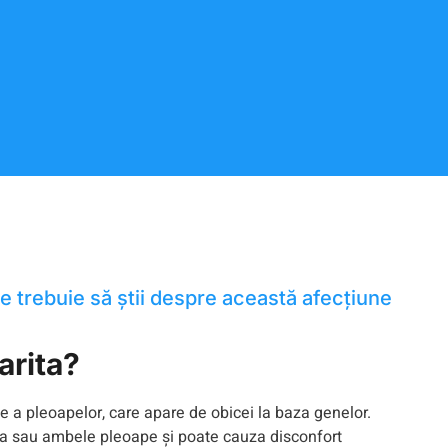
ce trebuie să știi despre această afecțiune
arita?
ie a pleoapelor, care apare de obicei la baza genelor.
a sau ambele pleoape și poate cauza disconfort