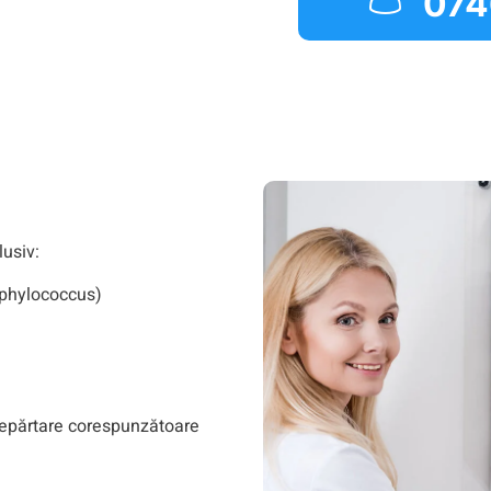
074
lusiv:
taphylococcus)
ndepărtare corespunzătoare